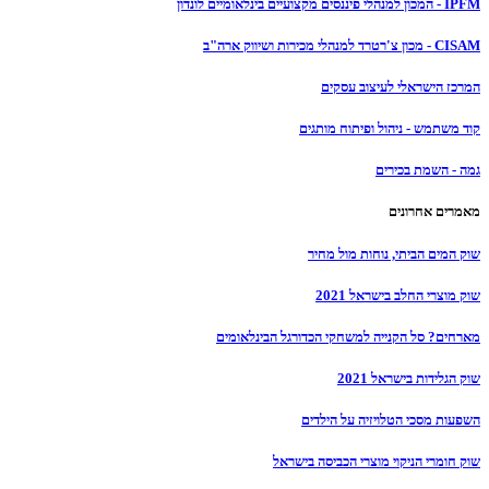
IPFM - המכון למנהלי פיננסים מקצועיים בינלאומיים לונדון
CISAM - מכון צ'רטרד למנהלי מכירות ושיווק ארה"ב
המרכז הישראלי לעיצוב עסקים
קוד משתמש - ניהול ופיתוח מותגים
גמה - השמת בכירים
מאמרים אחרונים
שוק המים הביתי, נוחות מול מחיר
שוק מוצרי החלב בישראל 2021
מארחים? סל הקנייה למשחקי הכדורגל הבינלאומים
שוק הגלידות בישראל 2021
השפעות מסכי הטלויזיה על הילדים
שוק חומרי הניקוי מוצרי הכביסה בישראל