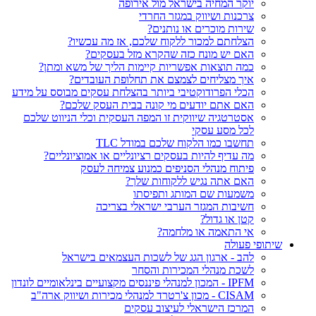
יוקר המחיה בישראל מול אירופה
צרכנות ושיווק במגזר החרדי
שירות מוכרים או נותנים?
הצלחתם למכור ללקוח שלכם, אז מה עכשיו?
האם יש מונח כזה שהקרא מזל בעסקים?
כמה תוצאות אפשריות קיימות הליך של משא ומתן?
איך מצליחים לצמצם את תחלופת העובדים?
הכלי הפרודוקטיבי ביותר בהצלחת עסקים מבוסס על מידע
האם אתם יודעים מי קונה בבית העסק שלכם?
אסטרטגיה שיווקית זו המפה העסקית וכלי הניווט שלכם
לכל מסע עסקי
תחשבו כמו הלקוח שלכם במודל TLC
מה עדיף להיות בעסקים רציונליים או אמוציונליים?
פיתוח מנהלי הסניפים כמנוע צמיחה לעסק
האם אתה נגיש ללקוחות שלך?
משמעות שם המותג ותפיסתו
חשיבות המגזר הערבי ישראלי בצריכה
קטן או גדול?
אי התאמה או מלחמה?
שיתופי פעולה
להב - ארגון הגג של לשכות העצמאים בישראל
לשכת מנהלי המכירות והסחר
IPFM - המכון למנהלי פיננסים מקצועיים בינלאומיים לונדון
CISAM - מכון צ'רטרד למנהלי מכירות ושיווק ארה"ב
המרכז הישראלי לעיצוב עסקים