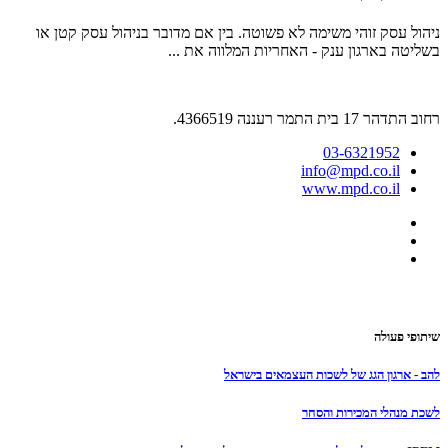
ניהול עסק זוהי משימה לא פשוטה. בין אם מדובר בניהול עסק קטן או
בשליטה בארגון ענק - האחריות המלווה את ...
רחוב התדהר 17 בית התמר רעננה 4366519.
03-6321952
info@mpd.co.il
www.mpd.co.il
הצהרת נגישות
שיתופי פעולה
להב - ארגון הגג של לשכות העצמאים בישראל
לשכת מנהלי המכירות והסחר