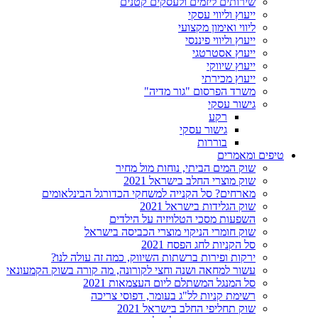
שירותים ליזמים ולעסקים קטנים
ייעוץ וליווי עסקי
ליווי ואימון מקצועי
ייעוץ וליווי פיננסי
ייעוץ אסטרטגי
ייעוץ שיווקי
ייעוץ מכירתי
משרד הפרסום "גור מדיה"
גישור עסקי
רקע
גישור עסקי
בוררות
טיפים ומאמרים
שוק המים הביתי, נוחות מול מחיר
שוק מוצרי החלב בישראל 2021
מארחים? סל הקנייה למשחקי הכדורגל הבינלאומים
שוק הגלידות בישראל 2021
השפעות מסכי הטלויזיה על הילדים
שוק חומרי הניקוי מוצרי הכביסה בישראל
סל הקניות לחג הפסח 2021
ירקות ופירות ברשתות השיווק, כמה זה עולה לנו?
עשור למחאה ושנה וחצי לקורונה, מה קורה בשוק הקמעונאי
סל המנגל המשתלם ליום העצמאות 2021
רשימת קניות לל"ג בעומר, דפוסי צריכה
שוק תחליפי החלב בישראל 2021