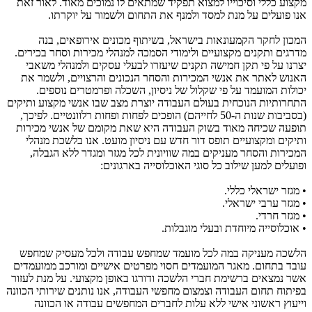
מקצוע כללי וסיכוייו למצוא תפקיד שמתאים לו נמוכים מאוד. לאור זאת
אנו פועלים על מנת למסד ולמנף את התחום ולשמור על יוקרתו.
המכון לחקר הקמעונאות בישראל, בשיתוף מכונים אירופאים, בנה
מדרגים ותקנים מקצועיים ולימודי הסמכה למנהלי מכירות וסחר בכירים.
יצרנו על פי תקן חמישה תקנים שיעזרו לבעלי עסקים ולמנהלי משאבי
האנוש לאתר את אנשי המכירות והסחר הנכונים והרצויים, ולשמר את
יכולות המועמד על פי שקלול של ניסיון, השכלה ופרמטרים נוספים.
התחרותיות הנוכחית בעולם העבודה יוצרת מצב שבו אנשי מקצוע ותיקים
(בסביבות שנות ה-50 לחייהם) הופכים לפחות ופחות רלוונטיים. לפיכך,
תופעה שכיחה מאוד בשוק העבודה היא שאת מקומם של אנשי מכירות
ותיקים ומקצועיים תופס דור חדש עם ניסיון מועט. אנו בלשכת מנהלי
המכירות והסחר מעניקים במה שוויונית לכל מגזר ומגדר ללא הגבלה,
ופועלים למען שילוב כל סוגי האוכלוסייה בארגונים:
• מגזר ישראלי כללי.
• מגזר ערבי ישראלי.
• מגזר חרדי.
• אוכלוסייה מיוחדת ובעלי מוגבלות.
הלשכה מעניקה במה לכל מועמד שמחפש עבודה ולכל מעסיק שמחפש
עובד בתחום. מאגר המועמדים חסוי מפרטים אישיים ומורכב ממועמדים
אשר נמצאים ברשימת חברי הלשכה ודורגו באופן מקצועי. על מנת לעזור
בפיתוח תחום העבודה וצמצום מחפשי העבודה, אנו נותנים שירותי הכוונה
וייעוץ ראשוני אישי ללא עלות לחברים המחפשים עבודה או הכוונה