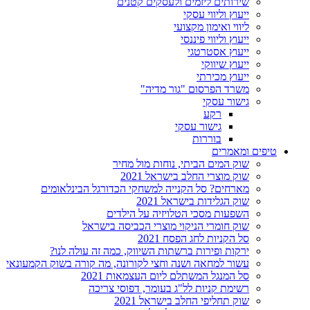
שירותים ליזמים ולעסקים קטנים
ייעוץ וליווי עסקי
ליווי ואימון מקצועי
ייעוץ וליווי פיננסי
ייעוץ אסטרטגי
ייעוץ שיווקי
ייעוץ מכירתי
משרד הפרסום "גור מדיה"
גישור עסקי
רקע
גישור עסקי
בוררות
טיפים ומאמרים
שוק המים הביתי, נוחות מול מחיר
שוק מוצרי החלב בישראל 2021
מארחים? סל הקנייה למשחקי הכדורגל הבינלאומים
שוק הגלידות בישראל 2021
השפעות מסכי הטלויזיה על הילדים
שוק חומרי הניקוי מוצרי הכביסה בישראל
סל הקניות לחג הפסח 2021
ירקות ופירות ברשתות השיווק, כמה זה עולה לנו?
עשור למחאה ושנה וחצי לקורונה, מה קורה בשוק הקמעונאי
סל המנגל המשתלם ליום העצמאות 2021
רשימת קניות לל"ג בעומר, דפוסי צריכה
שוק תחליפי החלב בישראל 2021