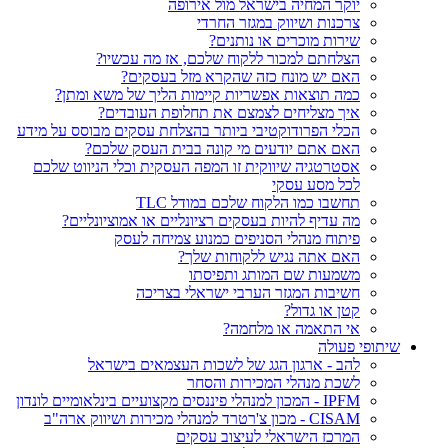
יוקר המחיה בישראל מול אירופה
צרכנות ושיווק במגזר החרדי
שירות מוכרים או נותנים?
הצלחתם למכור ללקוח שלכם, אז מה עכשיו?
האם יש מונח כזה שהקרא מזל בעסקים?
כמה תוצאות אפשריות קיימות הליך של משא ומתן?
איך מצליחים לצמצם את תחלופת העובדים?
הכלי הפרודוקטיבי ביותר בהצלחת עסקים מבוסס על מידע
האם אתם יודעים מי קונה בבית העסק שלכם?
אסטרטגיה שיווקית זו המפה העסקית וכלי הניווט שלכם
לכל מסע עסקי
תחשבו כמו הלקוח שלכם במודל TLC
מה עדיף להיות בעסקים רציונליים או אמוציונליים?
פיתוח מנהלי הסניפים כמנוע צמיחה לעסק
האם אתה נגיש ללקוחות שלך?
משמעות שם המותג ותפיסתו
חשיבות המגזר הערבי ישראלי בצריכה
קטן או גדול?
אי התאמה או מלחמה?
שיתופי פעולה
להב - ארגון הגג של לשכות העצמאים בישראל
לשכת מנהלי המכירות והסחר
IPFM - המכון למנהלי פיננסים מקצועיים בינלאומיים לונדון
CISAM - מכון צ'רטרד למנהלי מכירות ושיווק ארה"ב
המרכז הישראלי לעיצוב עסקים