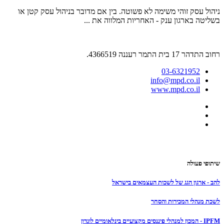
ניהול עסק זוהי משימה לא פשוטה. בין אם מדובר בניהול עסק קטן או
בשליטה בארגון ענק - האחריות המלווה את ...
רחוב התדהר 17 בית התמר רעננה 4366519.
03-6321952
info@mpd.co.il
www.mpd.co.il
הצהרת נגישות
שיתופי פעולה
להב - ארגון הגג של לשכות העצמאים בישראל
לשכת מנהלי המכירות והסחר
IPFM - המכון למנהלי פיננסים מקצועיים בינלאומיים לונדון